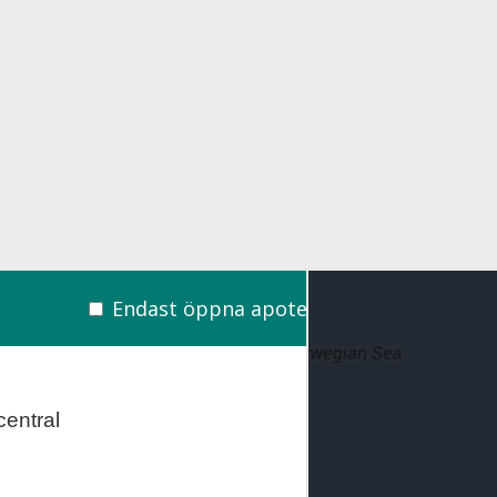
Endast öppna apotek
entral