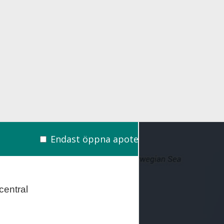
Endast öppna apotek
entral