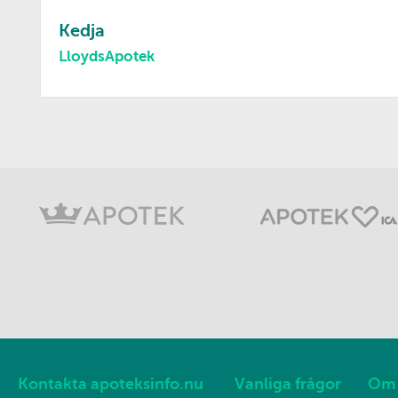
Kedja
LloydsApotek
Kontakta apoteksinfo.nu
Vanliga frågor
Om 