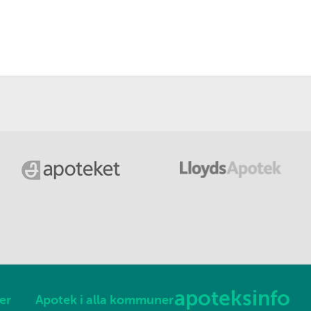
apoteksinfo
er
Apotek i alla kommuner