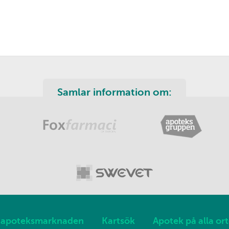
Samlar information om:
apoteksmarknaden
Kartsök
Apotek på alla ort