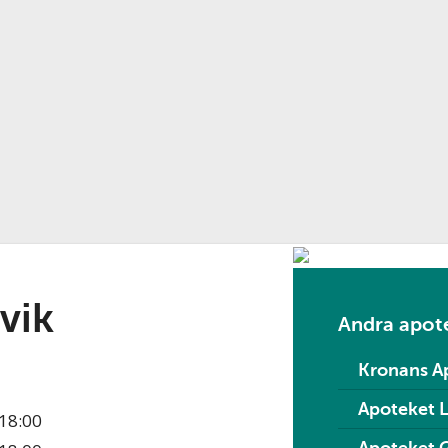
vik
Andra apote
Kronans Ap
Apoteket 
18:00