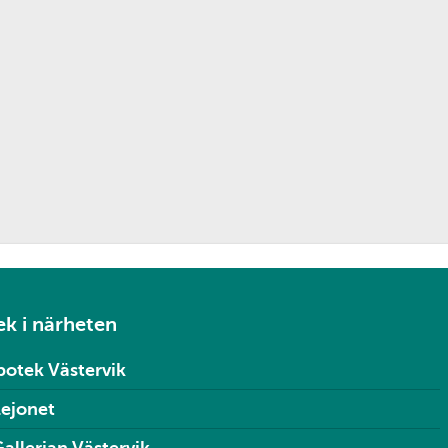
k i närheten
otek Västervik
Lejonet