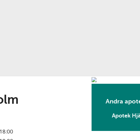
olm
Andra apote
Apotek Hjä
18:00