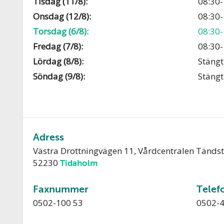
Tisdag (11/8):
08:30-
Onsdag (12/8):
08:30-
Torsdag (6/8):
08:30-
Fredag (7/8):
08:30-
Lördag (8/8):
Stängt
Söndag (9/8):
Stängt
Adress
Västra Drottningvägen 11, Vårdcentralen Tänds
52230
Tidaholm
Faxnummer
Telef
0502-100 53
0502-