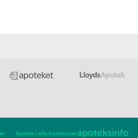
apoteksinfo
er
Apotek i alla kommuner