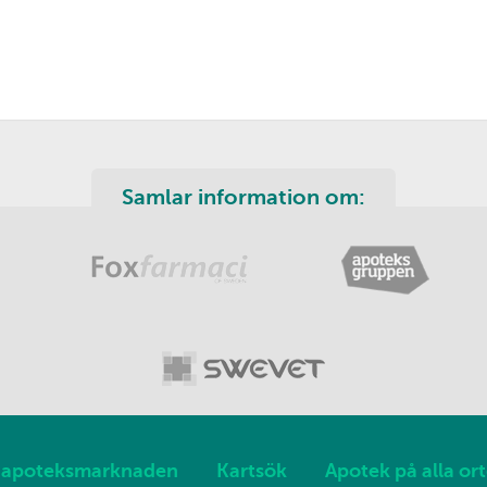
Samlar information om:
apoteksmarknaden
Kartsök
Apotek på alla ort