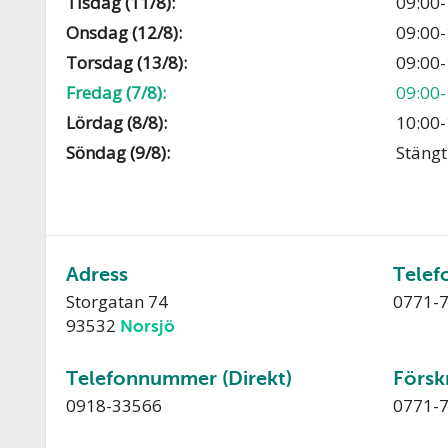
Tisdag (11/8):
09:00-
Onsdag (12/8):
09:00-
Torsdag (13/8):
09:00-
Fredag (7/8):
09:00-
Lördag (8/8):
10:00-
Söndag (9/8):
Stängt
Adress
Telef
Storgatan 74
0771-
93532
Norsjö
Telefonnummer (Direkt)
Försk
0918-33566
0771-7