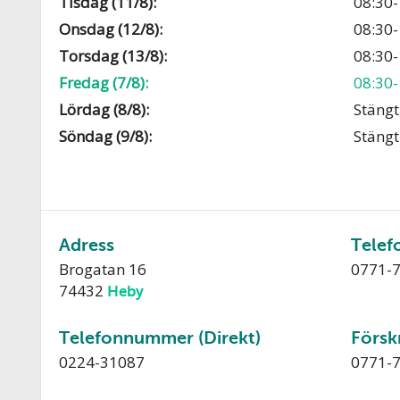
Tisdag (11/8):
08:30-
Onsdag (12/8):
08:30-
Torsdag (13/8):
08:30-
Fredag (7/8):
08:30-
Lördag (8/8):
Stängt
Söndag (9/8):
Stängt
Adress
Telef
Brogatan 16
0771-
74432
Heby
Telefonnummer (Direkt)
Försk
0224-31087
0771-7