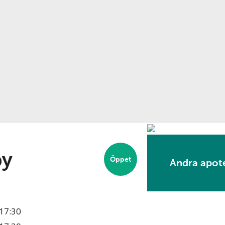
by
Öppet
Andra apote
17:30