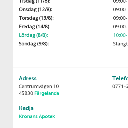
Tisdag (11/8):
09:00-
Onsdag (12/8):
09:00-
Torsdag (13/8):
09:00-
Fredag (14/8):
09:00-
Lördag (8/8):
10:00-
Söndag (9/8):
Stängt
Adress
Telef
Centrumvägen 10
0771-
45830
Färgelanda
Kedja
Kronans Apotek