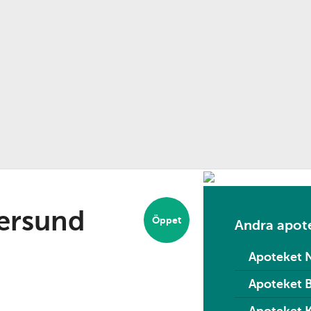
ersund
Öppet
Andra apote
Apoteket 
Apoteket B