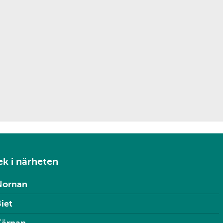
k i närheten
Nornan
iet