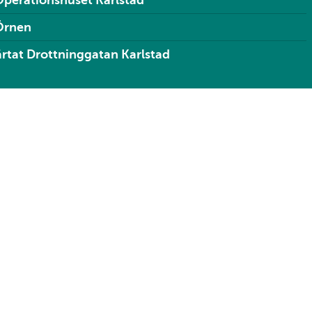
perationshuset Karlstad
Örnen
rtat Drottninggatan Karlstad