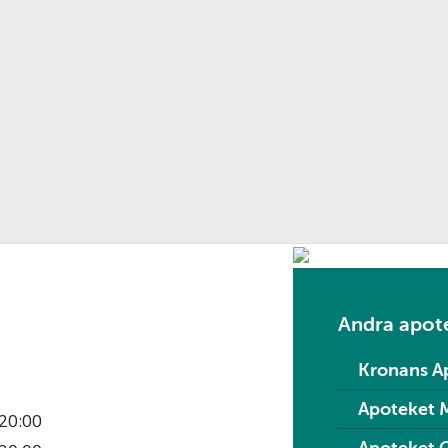
Andra apote
Kronans A
Apoteket Mi
20:00