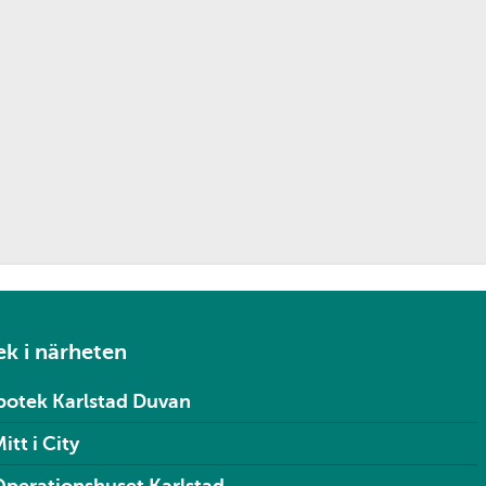
k i närheten
potek Karlstad Duvan
tt i City