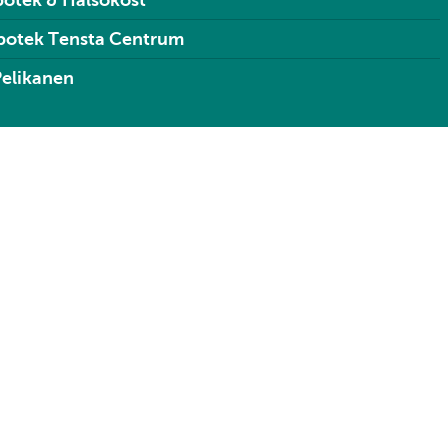
potek & Hälsokost
potek Tensta Centrum
Pelikanen