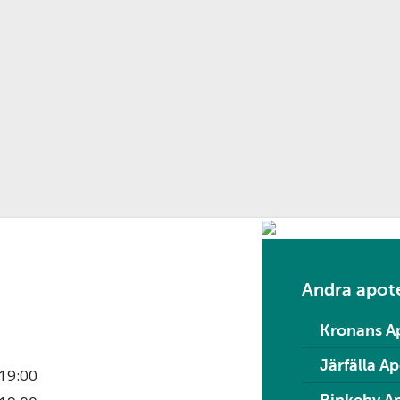
Andra apote
Kronans A
Järfälla A
19:00