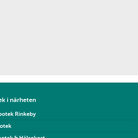
k i närheten
potek Rinkeby
potek