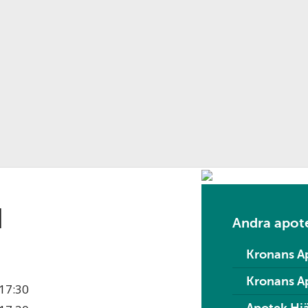
d
Andra apote
Kronans A
Kronans A
17:30