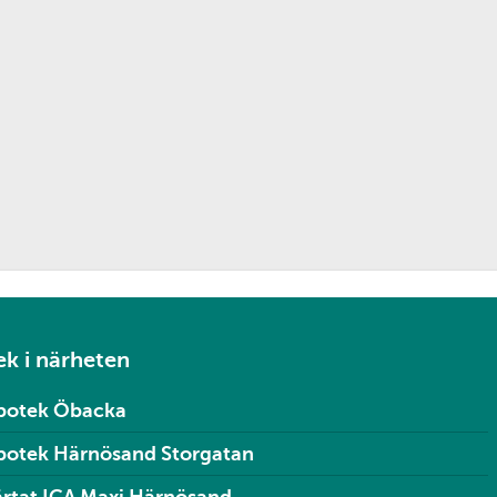
k i närheten
potek Öbacka
potek Härnösand Storgatan