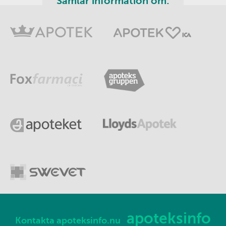
Samlar information om:
apoteksinfo
Kontakta apoteksinfo.nu