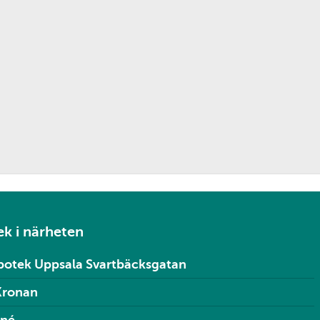
k i närheten
potek Uppsala Svartbäcksgatan
Kronan