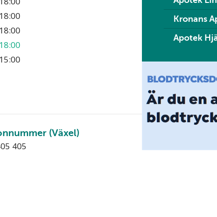
Apotek Li
18:00
18:00
Kronans A
18:00
Apotek Hj
18:00
15:00
onnummer (Växel)
405 405