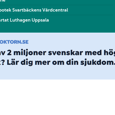
nné
potek Svartbäckens Vårdcentral
ärtat Luthagen Uppsala