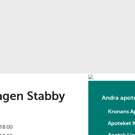
agen Stabby
Andra apote
Kronans A
Apoteket 
18:00