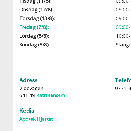
Tisdag (11/8):
09:00-
Onsdag (12/8):
09:00-
Torsdag (13/8):
09:00-
Fredag (7/8):
09:00-
Lördag (8/8):
10:00-
Söndag (9/8):
Stängt
Adress
Telef
Videvägen 1
0771-
641 49
Katrineholm
Kedja
Apotek Hjärtat