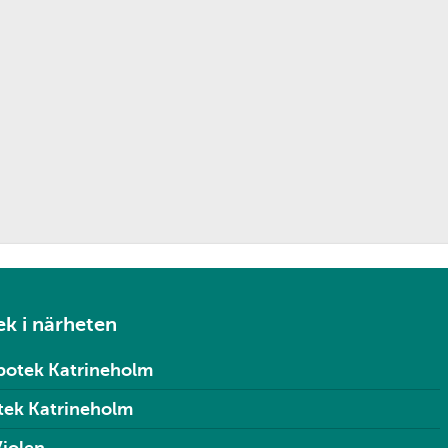
k i närheten
potek Katrineholm
tek Katrineholm