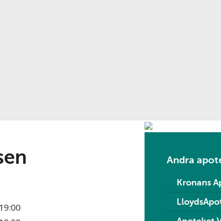
sen
Andra apote
Kronans A
LloydsApo
19:00