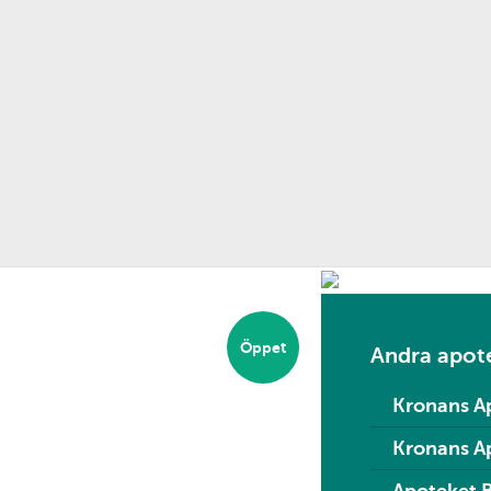
Öppet
Andra apote
Kronans A
Kronans Ap