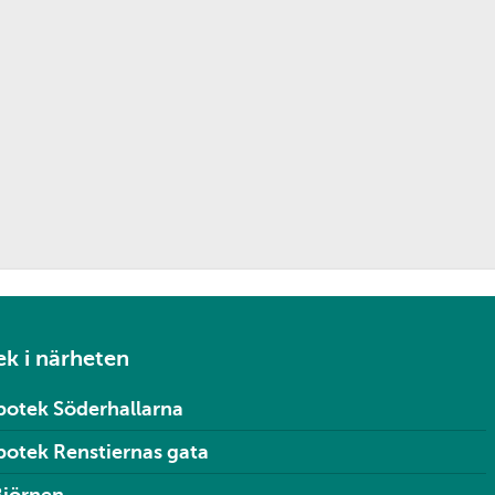
k i närheten
potek Söderhallarna
otek Renstiernas gata