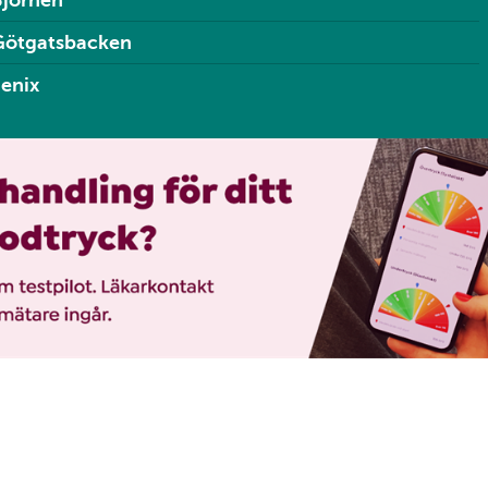
Björnen
Götgatsbacken
enix