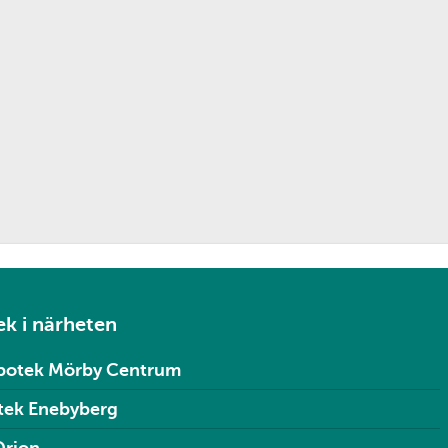
k i närheten
potek Mörby Centrum
tek Enebyberg