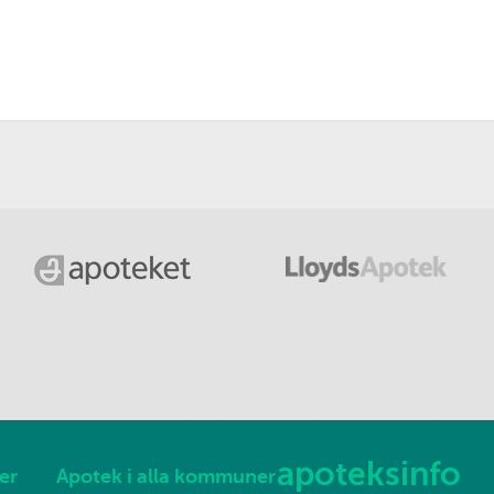
apoteksinfo
er
Apotek i alla kommuner