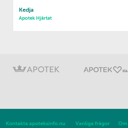
Kedja
Apotek Hjärtat
Kontakta apoteksinfo.nu
Vanliga frågor
Om 