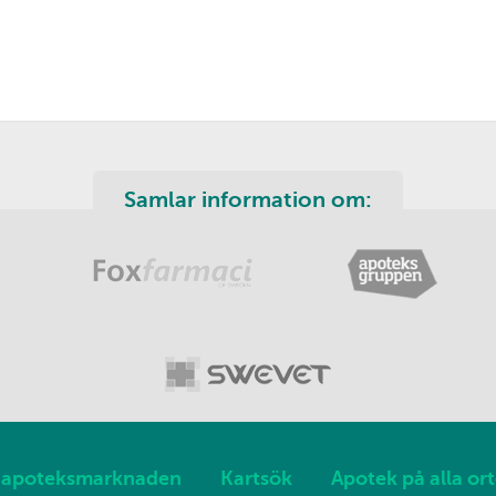
Samlar information om:
apoteksmarknaden
Kartsök
Apotek på alla ort