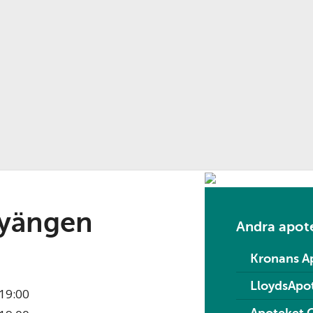
byängen
Andra apote
Kronans A
LloydsApo
19:00